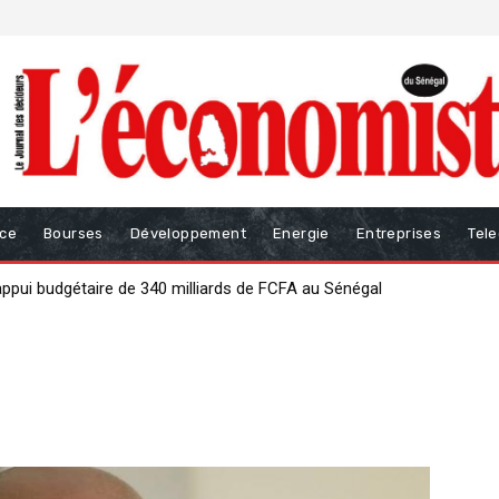
nce
Bourses
Développement
Energie
Entreprises
Tel
pui budgétaire de 340 milliards de FCFA au Sénégal
 pour renforcer la gouvernance des finances publiques