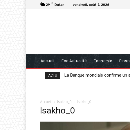
C
29
Dakar
vendredi, août 7, 2026
Accueil
Eco Actualité
Economie
Fina
La Banque mondiale confirme un ap
20 milliards de FCFA de la BAD
ACTU
Accueil
lsakho_0
lsakho_0
lsakho_0