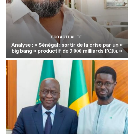
ECO ACTUALITÉ
Analyse : « Sénégal : sortir de la crise par un «
big bang » productif de 𝟑 𝟎𝟎𝟎 milliards 𝐅𝐂𝐅𝐀 »