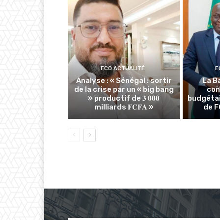
ECO ACTUALITÉ
E
Analyse : « Sénégal : sortir
La B
de la crise par un « big bang
con
» productif de 𝟑 𝟎𝟎𝟎
budgétai
milliards 𝐅𝐂𝐅𝐀 »
de F