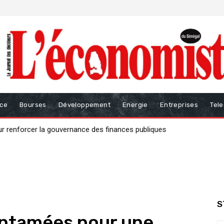
nce
Bourses
Développement
Energie
Entreprises
Tel
ur renforcer la gouvernance des finances publiques
S
entamées pour une