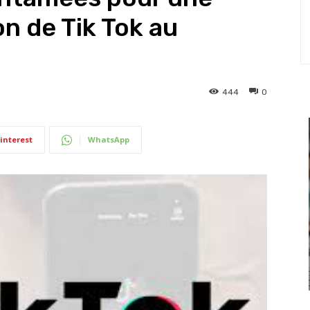
on de Tik Tok au
444
0
interest
WhatsApp