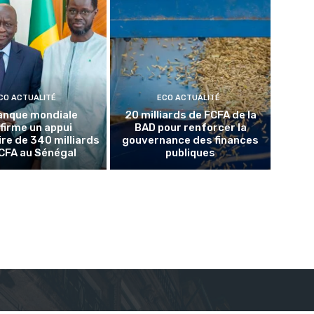
CO ACTUALITÉ
ECO ACTUALITÉ
anque mondiale
20 milliards de FCFA de la
firme un appui
BAD pour renforcer la
re de 340 milliards
gouvernance des finances
CFA au Sénégal
publiques