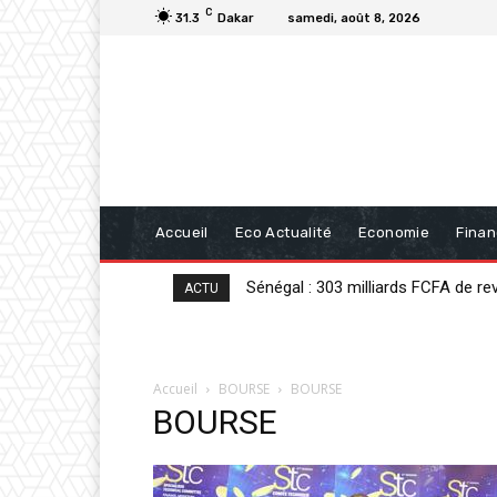
C
31.3
Dakar
samedi, août 8, 2026
Accueil
Eco Actualité
Economie
Fina
Sénégal : 303 milliards FCFA de r
ACTU
Accueil
BOURSE
BOURSE
BOURSE