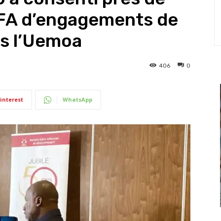
CFA d’engagements de
s l’Uemoa
406
0
interest
WhatsApp