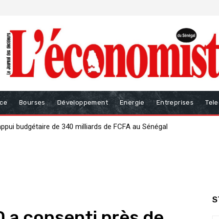
nce
Bourses
Développement
Energie
Entreprises
Tel
ur renforcer la gouvernance des finances publiques
S
D a consenti près de