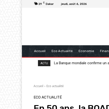
C
29
Dakar
jeudi, août 6, 2026
Accueil
Eco Actualité
Economie
Fina
20 milliards de FCFA de la BAD po
ACTU
Accueil
Eco actualité
ECO ACTUALITÉ
En 50 ans, la BOA