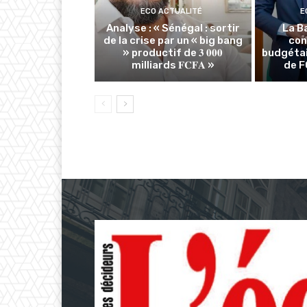
ECO ACTUALITÉ
E
Analyse : « Sénégal : sortir
La B
de la crise par un « big bang
con
» productif de 𝟑 𝟎𝟎𝟎
budgétai
milliards 𝐅𝐂𝐅𝐀 »
de F