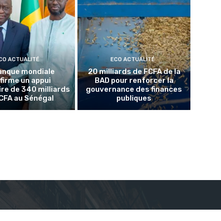
CO ACTUALITÉ
ECO ACTUALITÉ
anque mondiale
20 milliards de FCFA de la
firme un appui
BAD pour renforcer la
re de 340 milliards
gouvernance des finances
CFA au Sénégal
publiques