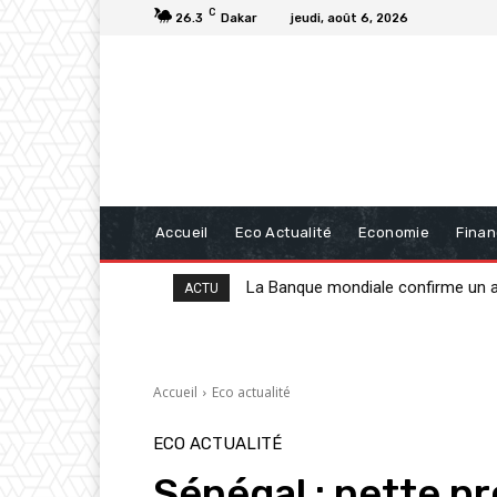
C
26.3
Dakar
jeudi, août 6, 2026
Accueil
Eco Actualité
Economie
Fina
La Banque mondiale confirme un appu
20 milliards de FCFA de la BAD po
ACTU
Accueil
Eco actualité
ECO ACTUALITÉ
Sénégal : nette p