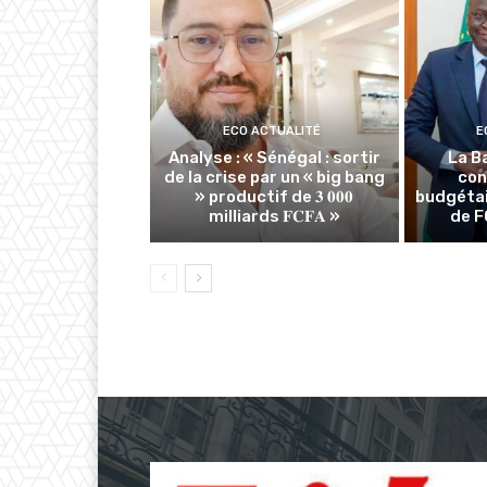
ECO ACTUALITÉ
E
Analyse : « Sénégal : sortir
La B
de la crise par un « big bang
con
» productif de 𝟑 𝟎𝟎𝟎
budgétai
milliards 𝐅𝐂𝐅𝐀 »
de F