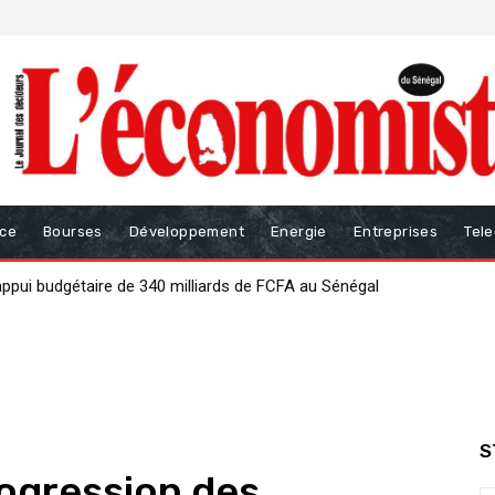
nce
Bourses
Développement
Energie
Entreprises
Tel
i budgétaire de 340 milliards de FCFA au Sénégal
ur renforcer la gouvernance des finances publiques
S
rogression des