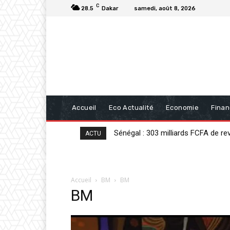
C
28.5
Dakar
samedi, août 8, 2026
Accueil
Eco Actualité
Economie
Fina
Sénégal : 303 milliards FCFA de r
ACTU
Accueil
BM
BM
BM