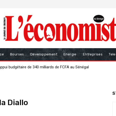
nce
Bourses
Développement
Energie
Entreprises
Tel
i budgétaire de 340 milliards de FCFA au Sénégal
ur renforcer la gouvernance des finances publiques
S
a Diallo