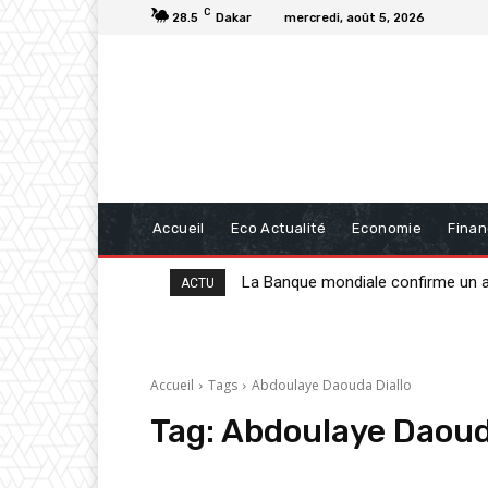
C
28.5
Dakar
mercredi, août 5, 2026
Accueil
Eco Actualité
Economie
Fina
La Banque mondiale confirme un appu
20 milliards de FCFA de la BAD po
ACTU
Accueil
Tags
Abdoulaye Daouda Diallo
Tag:
Abdoulaye Daoud