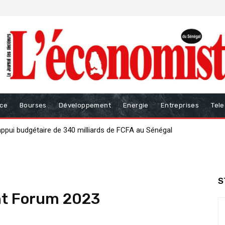
nce
Bourses
Développement
Energie
Entreprises
Tel
i budgétaire de 340 milliards de FCFA au Sénégal
our renforcer la gouvernance des finances publiques
S
nt Forum 2023