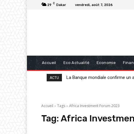
C
29
Dakar
vendredi, août 7, 2026
Accueil
Eco Actualité
Economie
Fina
La Banque mondiale confirme un appu
20 milliards de FCFA de la BAD p
ACTU
Accueil
Tags
Africa Investment Forum 2023
Tag:
Africa Investme