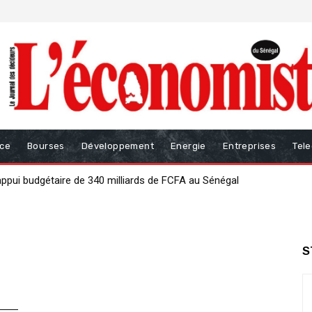
nce
Bourses
Développement
Energie
Entreprises
Tel
i budgétaire de 340 milliards de FCFA au Sénégal
ur renforcer la gouvernance des finances publiques
S