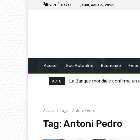
C
25.1
Dakar
jeudi, août 6, 2026
Accueil
Eco Actualité
Economie
Fina
La Banque mondiale confirme un appu
20 milliards de FCFA de la BAD po
ACTU
Accueil
Tags
Antoni Pedro
Tag:
Antoni Pedro