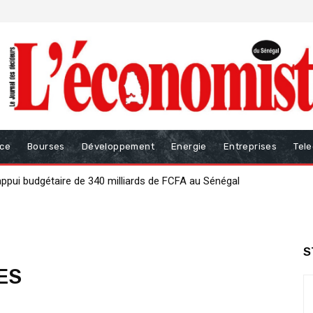
nce
Bourses
Développement
Energie
Entreprises
Tel
ui budgétaire de 340 milliards de FCFA au Sénégal
our renforcer la gouvernance des finances publiques
S
ES