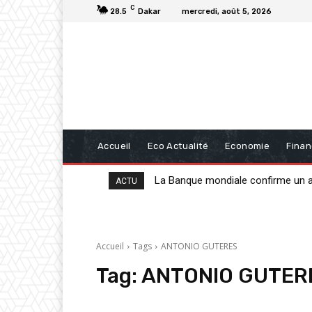
C
28.5
Dakar
mercredi, août 5, 2026
Accueil
Eco Actualité
Economie
Fina
La Banque mondiale confirme un app
20 milliards de FCFA de la BAD p
ACTU
Accueil
Tags
ANTONIO GUTERES
Tag:
ANTONIO GUTER