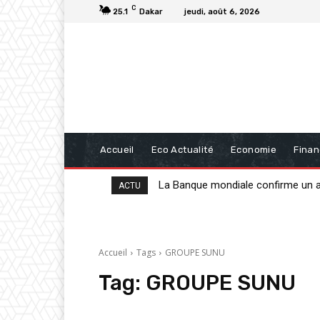
C
25.1
Dakar
jeudi, août 6, 2026
Accueil
Eco Actualité
Economie
Fina
La Banque mondiale confirme un app
20 milliards de FCFA de la BAD p
ACTU
Accueil
Tags
GROUPE SUNU
Tag:
GROUPE SUNU