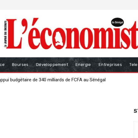
nce
Bourses
Développement
Energie
Entreprises
Tel
ui budgétaire de 340 milliards de FCFA au Sénégal
our renforcer la gouvernance des finances publiques
S