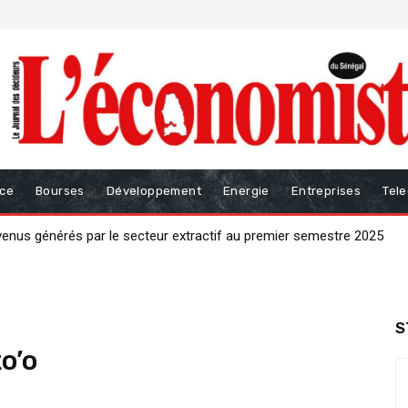
nce
Bourses
Développement
Energie
Entreprises
Tel
venus générés par le secteur extractif au premier semestre 2025
crise par un « big bang » productif de 𝟑 𝟎𝟎𝟎 milliards 𝐅𝐂𝐅𝐀 »
S
o’o