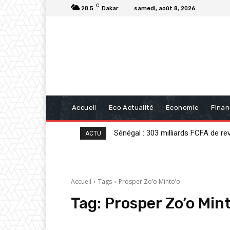
C
28.5
Dakar
samedi, août 8, 2026
Accueil
Eco Actualité
Economie
Fina
Sénégal : 303 milliards FCFA de re
Analyse : « Sénégal : sortir de la 
ACTU
Accueil
Tags
Prosper Zo’o Minto’o
Tag:
Prosper Zo’o Mint