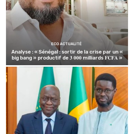
ECO ACTUALITÉ
Analyse : « Sénégal : sortir de la crise par un «
big bang » productif de 𝟑 𝟎𝟎𝟎 milliards 𝐅𝐂𝐅𝐀 »