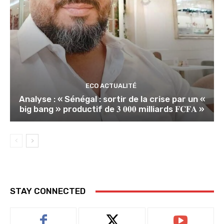
ECO ACTUALITÉ
Analyse : « Sénégal : sortir de la crise par un «
big bang » productif de 𝟑 𝟎𝟎𝟎 milliards 𝐅𝐂𝐅𝐀 »
STAY CONNECTED