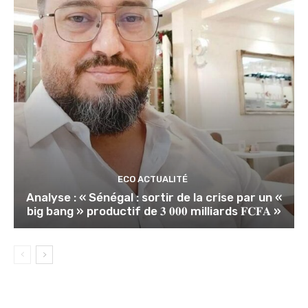
ECO ACTUALITÉ
Analyse : « Sénégal : sortir de la crise par un «
big bang » productif de 𝟑 𝟎𝟎𝟎 milliards 𝐅𝐂𝐅𝐀 »