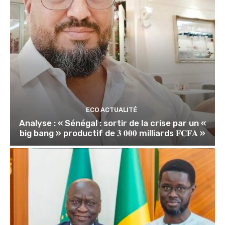
ECO ACTUALITÉ
Analyse : « Sénégal : sortir de la crise par un «
big bang » productif de 𝟑 𝟎𝟎𝟎 milliards 𝐅𝐂𝐅𝐀 »