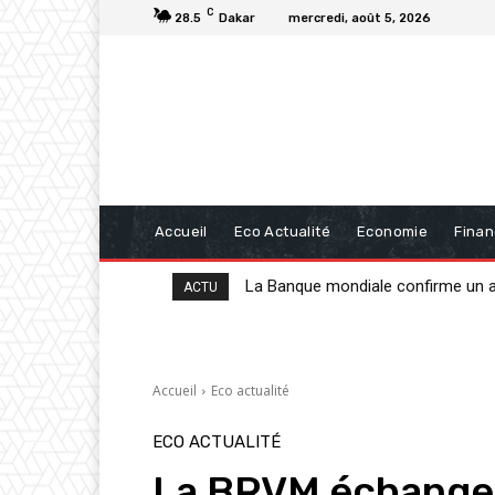
C
28.5
Dakar
mercredi, août 5, 2026
Accueil
Eco Actualité
Economie
Fina
20 milliards de FCFA de la BAD po
ACTU
Accueil
Eco actualité
ECO ACTUALITÉ
La BRVM échange 