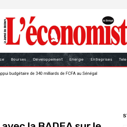
nce
Bourses
Développement
Energie
Entreprises
Tel
ur renforcer la gouvernance des finances publiques
S
avec la BADEA sur le