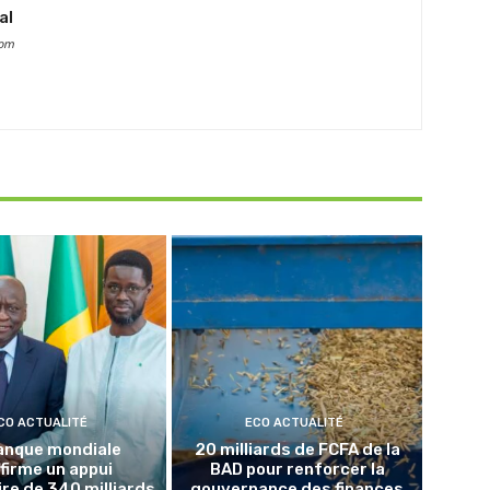
al
com
CO ACTUALITÉ
ECO ACTUALITÉ
anque mondiale
20 milliards de FCFA de la
firme un appui
BAD pour renforcer la
re de 340 milliards
gouvernance des finances