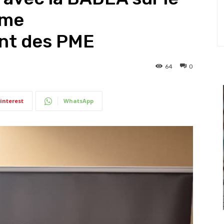
mme
nt des PME
64
0
interest
WhatsApp