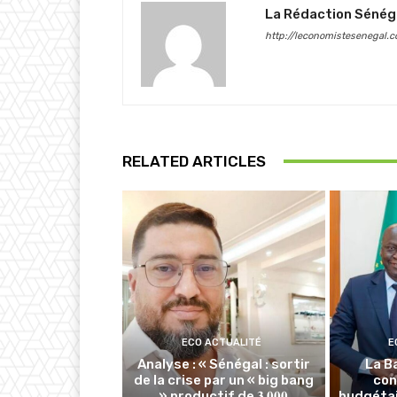
La Rédaction Sénég
http://leconomistesenegal.
RELATED ARTICLES
ECO ACTUALITÉ
E
Analyse : « Sénégal : sortir
La B
de la crise par un « big bang
con
» productif de 𝟑 𝟎𝟎𝟎
budgétai