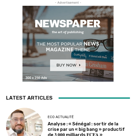
- Advertisement -
LATEST ARTICLES
ECO ACTUALITÉ
Analyse : « Sénégal : sortir de la
crise par un « big bang » productif
de 𝟑 𝟎𝟎𝟎 milliards 𝐅𝐂𝐅𝐀 »