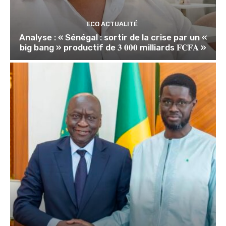
ECO ACTUALITÉ
Analyse : « Sénégal : sortir de la crise par un «
big bang » productif de 𝟑 𝟎𝟎𝟎 milliards 𝐅𝐂𝐅𝐀 »