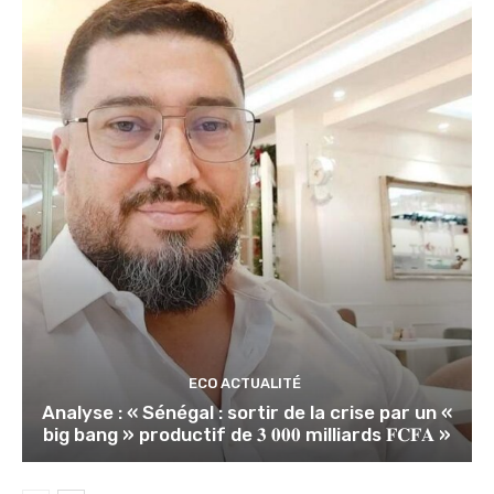
ECO ACTUALITÉ
Analyse : « Sénégal : sortir de la crise par un «
big bang » productif de 𝟑 𝟎𝟎𝟎 milliards 𝐅𝐂𝐅𝐀 »