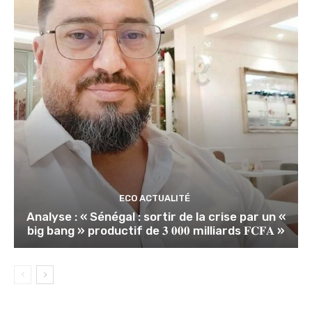
ECO ACTUALITÉ
Analyse : « Sénégal : sortir de la crise par un «
big bang » productif de 𝟑 𝟎𝟎𝟎 milliards 𝐅𝐂𝐅𝐀 »