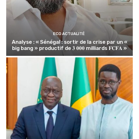
ECO ACTUALITÉ
Analyse : « Sénégal : sortir de la crise par un «
big bang » productif de 𝟑 𝟎𝟎𝟎 milliards 𝐅𝐂𝐅𝐀 »