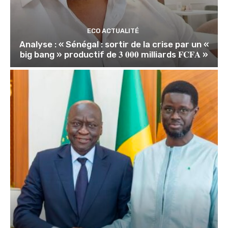
ECO ACTUALITÉ
Analyse : « Sénégal : sortir de la crise par un «
big bang » productif de 𝟑 𝟎𝟎𝟎 milliards 𝐅𝐂𝐅𝐀 »