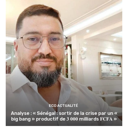
ECO ACTUALITÉ
Analyse : « Sénégal : sortir de la crise par un «
big bang » productif de 𝟑 𝟎𝟎𝟎 milliards 𝐅𝐂𝐅𝐀 »