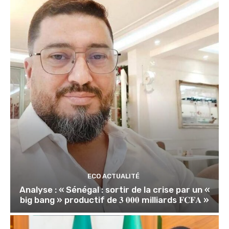
ECO ACTUALITÉ
Analyse : « Sénégal : sortir de la crise par un «
big bang » productif de 𝟑 𝟎𝟎𝟎 milliards 𝐅𝐂𝐅𝐀 »