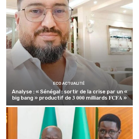
ECO ACTUALITÉ
Analyse : « Sénégal : sortir de la crise par un «
big bang » productif de 𝟑 𝟎𝟎𝟎 milliards 𝐅𝐂𝐅𝐀 »