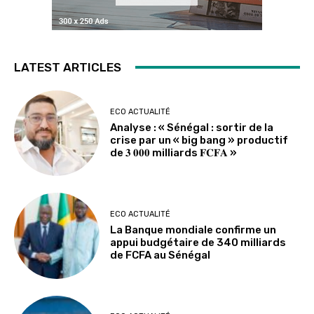
LATEST ARTICLES
ECO ACTUALITÉ
Analyse : « Sénégal : sortir de la
crise par un « big bang » productif
de 𝟑 𝟎𝟎𝟎 milliards 𝐅𝐂𝐅𝐀 »
ECO ACTUALITÉ
La Banque mondiale confirme un
appui budgétaire de 340 milliards
de FCFA au Sénégal