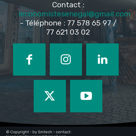
Contact :
leconomistesenegal@gmail.com
- Téléphone : 77 578 65 97 /
77 621 03 02
© Copyright - by Smtech - contact :