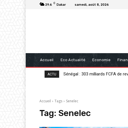
C
29.6
Dakar
samedi, août 8, 2026
Accueil
Eco Actualité
Economie
Fina
Sénégal : 303 milliards FCFA de rev
Analyse : « Sénégal : sortir de la cr
ACTU
Accueil
Tags
Senelec
Tag:
Senelec