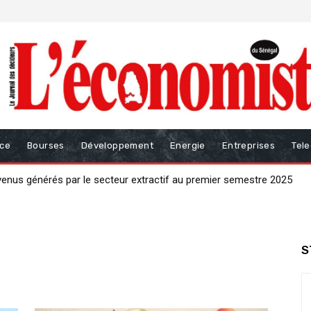
nce
Bourses
Développement
Energie
Entreprises
Tel
enus générés par le secteur extractif au premier semestre 2025
ise par un « big bang » productif de 𝟑 𝟎𝟎𝟎 milliards 𝐅𝐂𝐅𝐀 »
S