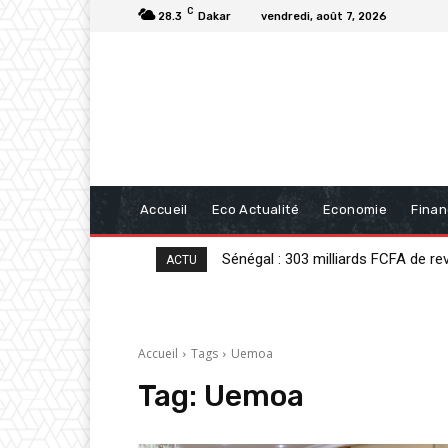
C
28.3
Dakar
vendredi, août 7, 2026
Accueil
Eco Actualité
Economie
Fina
Sénégal : 303 milliards FCFA de reve
Analyse : « Sénégal : sortir de la cri
ACTU
Accueil
Tags
Uemoa
Tag:
Uemoa