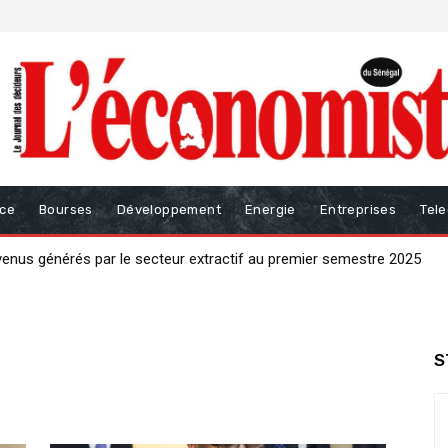
nce
Bourses
Développement
Energie
Entreprises
Tel
nus générés par le secteur extractif au premier semestre 2025
se par un « big bang » productif de 𝟑 𝟎𝟎𝟎 milliards 𝐅𝐂𝐅𝐀 »
S