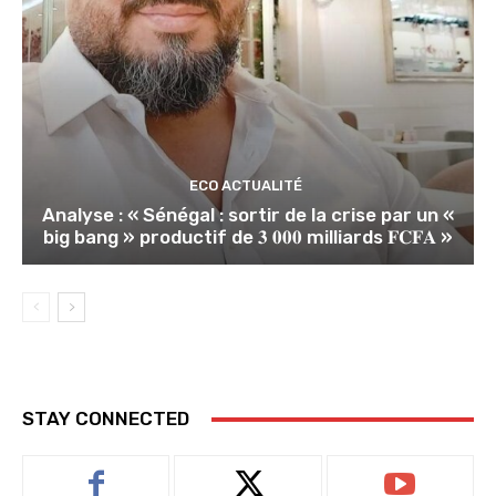
ECO ACTUALITÉ
Analyse : « Sénégal : sortir de la crise par un «
big bang » productif de 𝟑 𝟎𝟎𝟎 milliards 𝐅𝐂𝐅𝐀 »
STAY CONNECTED