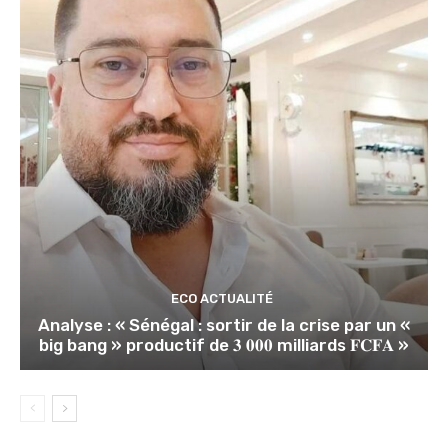
ECO ACTUALITÉ
Analyse : « Sénégal : sortir de la crise par un «
big bang » productif de 𝟑 𝟎𝟎𝟎 milliards 𝐅𝐂𝐅𝐀 »