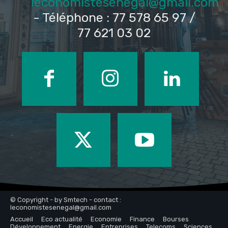
leconomistesenegal@gmail.com
- Téléphone : 77 578 65 97 /
77 621 03 02
© Copyright - by Smtech - contact :
leconomistesenegal@gmail.com
Accueil
Eco actualité
Economie
Finance
Bourses
Développement
Energie
Entreprises
Telecoms
Sciences