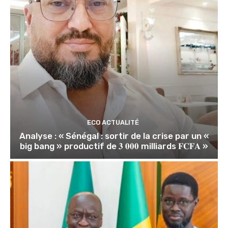
ECO ACTUALITÉ
Analyse : « Sénégal : sortir de la crise par un «
big bang » productif de 𝟑 𝟎𝟎𝟎 milliards 𝐅𝐂𝐅𝐀 »