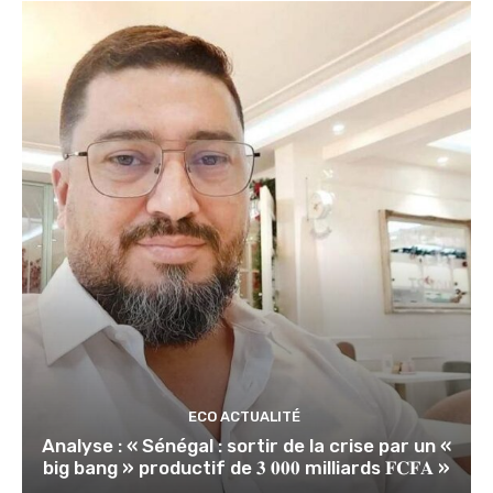
ECO ACTUALITÉ
Analyse : « Sénégal : sortir de la crise par un «
big bang » productif de 𝟑 𝟎𝟎𝟎 milliards 𝐅𝐂𝐅𝐀 »