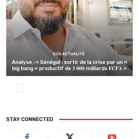
ECO ACTUALITÉ
Analyse : « Sénégal : sortir de la crise par un «
big bang » productif de 𝟑 𝟎𝟎𝟎 milliards 𝐅𝐂𝐅𝐀 »
STAY CONNECTED