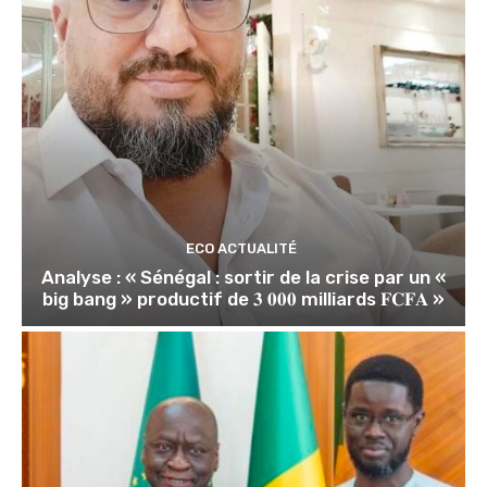
ECO ACTUALITÉ
Analyse : « Sénégal : sortir de la crise par un «
big bang » productif de 𝟑 𝟎𝟎𝟎 milliards 𝐅𝐂𝐅𝐀 »