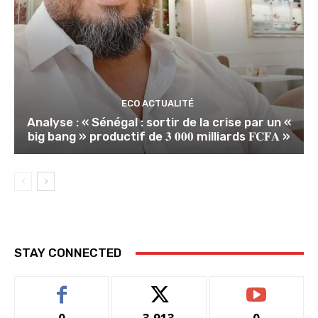
ECO ACTUALITÉ
Analyse : « Sénégal : sortir de la crise par un «
big bang » productif de 𝟑 𝟎𝟎𝟎 milliards 𝐅𝐂𝐅𝐀 »
STAY CONNECTED