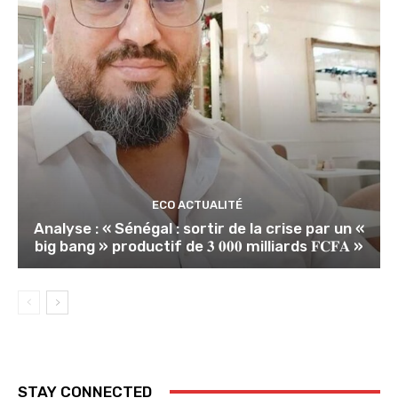
ECO ACTUALITÉ
Analyse : « Sénégal : sortir de la crise par un «
big bang » productif de 𝟑 𝟎𝟎𝟎 milliards 𝐅𝐂𝐅𝐀 »
STAY CONNECTED