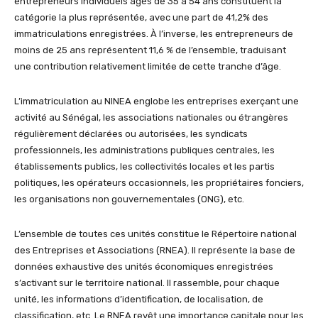
entrepreneurs individuels âgés de 35 à 54 ans constituent la
catégorie la plus représentée, avec une part de 41,2% des
immatriculations enregistrées. À l’inverse, les entrepreneurs de
moins de 25 ans représentent 11,6 % de l’ensemble, traduisant
une contribution relativement limitée de cette tranche d’âge.
L’immatriculation au NINEA englobe les entreprises exerçant une
activité au Sénégal, les associations nationales ou étrangères
régulièrement déclarées ou autorisées, les syndicats
professionnels, les administrations publiques centrales, les
établissements publics, les collectivités locales et les partis
politiques, les opérateurs occasionnels, les propriétaires fonciers,
les organisations non gouvernementales (ONG), etc.
L’ensemble de toutes ces unités constitue le Répertoire national
des Entreprises et Associations (RNEA). Il représente la base de
données exhaustive des unités économiques enregistrées
s’activant sur le territoire national. Il rassemble, pour chaque
unité, les informations d’identification, de localisation, de
classification, etc. Le RNEA revêt une importance capitale pour les