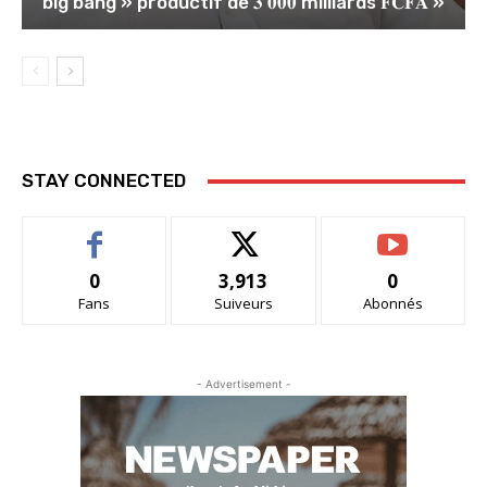
big bang » productif de 𝟑 𝟎𝟎𝟎 milliards 𝐅𝐂𝐅𝐀 »
STAY CONNECTED
0
3,913
0
Fans
Suiveurs
Abonnés
- Advertisement -