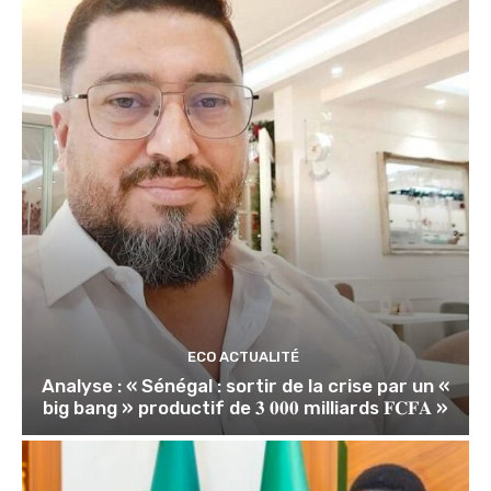
ECO ACTUALITÉ
Analyse : « Sénégal : sortir de la crise par un «
big bang » productif de 𝟑 𝟎𝟎𝟎 milliards 𝐅𝐂𝐅𝐀 »