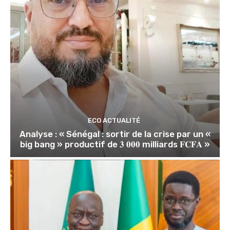
ECO ACTUALITÉ
Analyse : « Sénégal : sortir de la crise par un «
big bang » productif de 𝟑 𝟎𝟎𝟎 milliards 𝐅𝐂𝐅𝐀 »