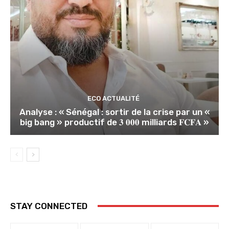
ECO ACTUALITÉ
Analyse : « Sénégal : sortir de la crise par un «
big bang » productif de 𝟑 𝟎𝟎𝟎 milliards 𝐅𝐂𝐅𝐀 »
STAY CONNECTED