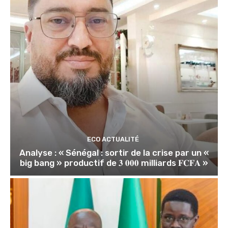
ECO ACTUALITÉ
Analyse : « Sénégal : sortir de la crise par un «
big bang » productif de 𝟑 𝟎𝟎𝟎 milliards 𝐅𝐂𝐅𝐀 »