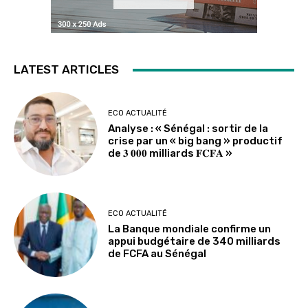
LATEST ARTICLES
ECO ACTUALITÉ
Analyse : « Sénégal : sortir de la
crise par un « big bang » productif
de 𝟑 𝟎𝟎𝟎 milliards 𝐅𝐂𝐅𝐀 »
ECO ACTUALITÉ
La Banque mondiale confirme un
appui budgétaire de 340 milliards
de FCFA au Sénégal