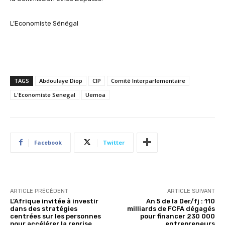
L’Economiste Sénégal
TAGS
Abdoulaye Diop
CIP
Comité Interparlementaire
L'Economiste Senegal
Uemoa
Facebook
Twitter
ARTICLE PRÉCÉDENT
ARTICLE SUIVANT
L’Afrique invitée à investir
An 5 de la Der/fj : 110
dans des stratégies
milliards de FCFA dégagés
centrées sur les personnes
pour financer 230 000
pour accélérer la reprise
entrepreneurs