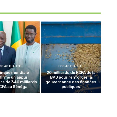
CO ACTUALITÉ
ECO ACTUALITÉ
anque mondiale
20 milliards de FCFA de la
firme un appui
BAD pour renforcer la
re de 340 milliards
gouvernance des finances
CFA au Sénégal
publiques