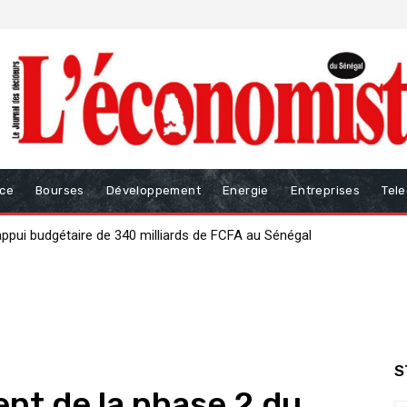
nce
Bourses
Développement
Energie
Entreprises
Tel
i budgétaire de 340 milliards de FCFA au Sénégal
ur renforcer la gouvernance des finances publiques
S
nt de la phase 2 du