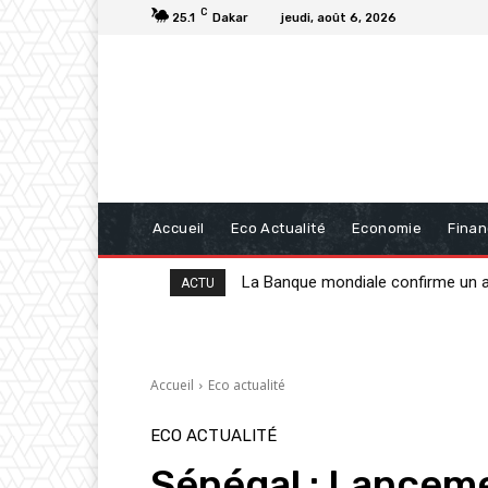
C
25.1
Dakar
jeudi, août 6, 2026
Accueil
Eco Actualité
Economie
Fina
La Banque mondiale confirme un appu
20 milliards de FCFA de la BAD po
ACTU
Accueil
Eco actualité
ECO ACTUALITÉ
Sénégal : Lanceme