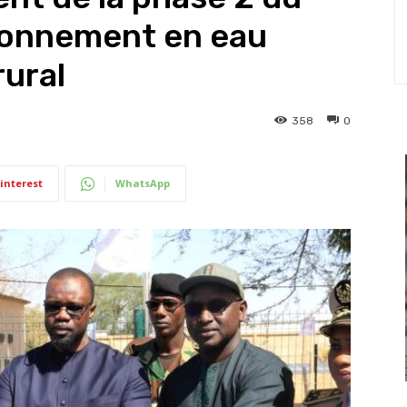
sionnement en eau
rural
358
0
interest
WhatsApp