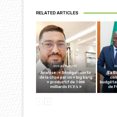
RELATED ARTICLES
ECO ACTUALITÉ
E
Analyse : « Sénégal : sortir
La B
de la crise par un « big bang
con
» productif de 𝟑 𝟎𝟎𝟎
budgétai
milliards 𝐅𝐂𝐅𝐀 »
de F