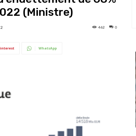
022 (Ministre)
462
0
22
interest
WhatsApp