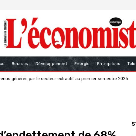
nce
Bourses
Développement
Energie
Entreprises
Tel
se par un « big bang » productif de 𝟑 𝟎𝟎𝟎 milliards 𝐅𝐂𝐅𝐀 »
S
x d’endettement de 68%