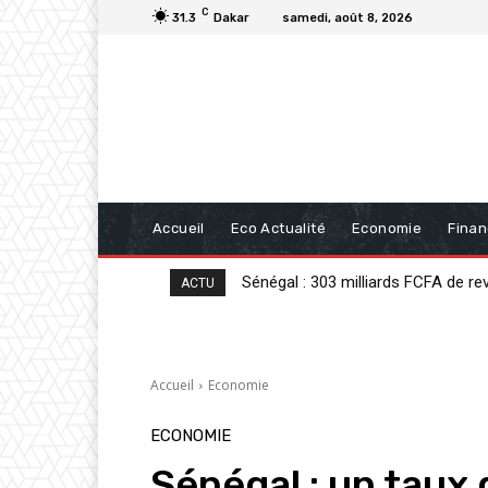
C
31.3
Dakar
samedi, août 8, 2026
Accueil
Eco Actualité
Economie
Fina
Analyse : « Sénégal : sortir de la cri
ACTU
Accueil
Economie
ECONOMIE
Sénégal : un tau