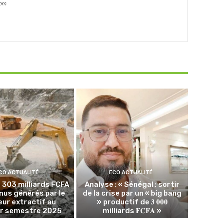
com
CO ACTUALITÉ
ECO ACTUALITÉ
: 303 milliards FCFA
Analyse : « Sénégal : sortir
nus générés par le
de la crise par un « big bang
ur extractif au
» productif de 𝟑 𝟎𝟎𝟎
r semestre 2025
milliards 𝐅𝐂𝐅𝐀 »