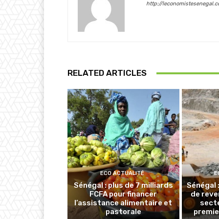
http://leconomistesenegal.
RELATED ARTICLES
ECO ACTUALITÉ
E
Sénégal : plus de 7 milliards
Sénégal 
FCFA pour financer
de reve
l’assistance alimentaire et
secte
pastorale
premie