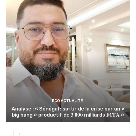
ECO ACTUALITÉ
Analyse : « Sénégal : sortir de la crise par un «
big bang » productif de 𝟑 𝟎𝟎𝟎 milliards 𝐅𝐂𝐅𝐀 »